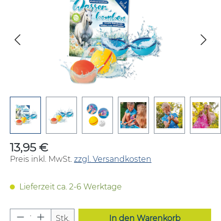
13,95 €
Regulärer Preis:
Preis inkl. MwSt.
zzgl. Versandkosten
Lieferzeit ca. 2-6 Werktage
Produkt Anzahl: Gib den gewünschten W
Stk.
In den Warenkorb