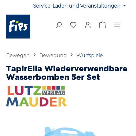
Service, Laden und Veranstaltungen
Zum Hauptinhalt springen
Du hast 0 Produkte auf 
Warenkorb en
Bewegen
Bewegung
Wurfspiele
TapirElla Wiederverwendbare
Wasserbomben 5er Set
Bildergalerie überspringen