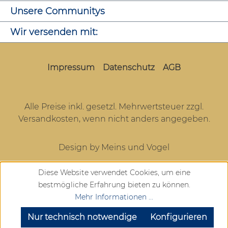
Unsere Communitys
Wir versenden mit:
Impressum
Datenschutz
AGB
Alle Preise inkl. gesetzl. Mehrwertsteuer zzgl.
Versandkosten
, wenn nicht anders angegeben.
Design by Meins und Vogel
Diese Website verwendet Cookies, um eine
bestmögliche Erfahrung bieten zu können.
Mehr Informationen ...
SEHR GUT
(4.72 / 5)
aus
904
Bewertungen bei: google.com, trustedshops.de, shopvote.de ⓘ
Nur technisch notwendige
Konfigurieren
Informationen zur Echtheit der Bewertungen