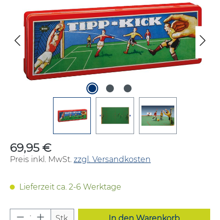
69,95 €
Regulärer Preis:
Preis inkl. MwSt.
zzgl. Versandkosten
Lieferzeit ca. 2-6 Werktage
Produkt Anzahl: Gib den gewünschten W
Stk.
In den Warenkorb