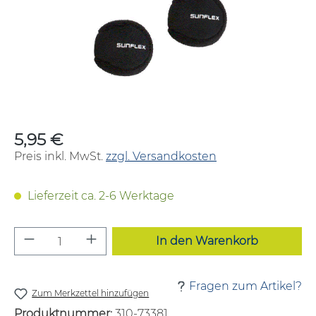
5,95 €
Regulärer Preis:
Preis inkl. MwSt.
zzgl. Versandkosten
Lieferzeit ca. 2-6 Werktage
Produkt Anzahl: Gib den gewünschten W
In den Warenkorb
Fragen zum Artikel?
Zum Merkzettel hinzufügen
Produktnummer:
310-73381