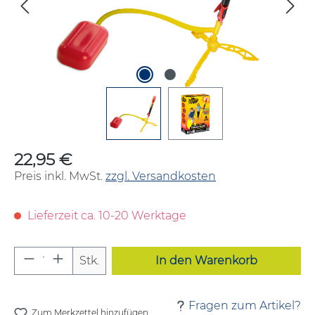
22,95 €
Regulärer Preis:
Preis inkl. MwSt.
zzgl. Versandkosten
Lieferzeit ca. 10-20 Werktage
Produkt Anzahl: Gib den gewünschten W
Stk.
In den Warenkorb
Fragen zum Artikel?
Zum Merkzettel hinzufügen