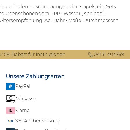
chaut in den Beschreibungen der Stapelstein-Sets
essourcenschonendem EPP
• Wasser-, speichel-,
 Altersempfehlung: Ab 1 Jahr
• Maße: Durchmesser =
5% Rabatt für Institutionen
04131 404769
Unsere Zahlungsarten
PayPal
Vorkasse
Klarna
SEPA-Überweisung