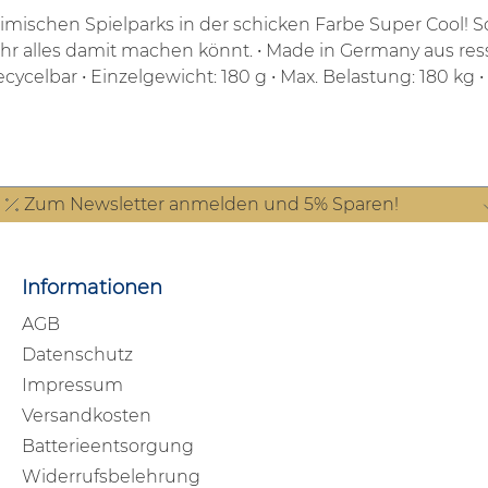
imischen Spielparks in der schicken Farbe Super Cool!
S
ihr alles damit machen könnt.
• Made in Germany aus r
ecycelbar
• Einzelgewicht: 180 g
• Max. Belastung: 180 kg
•
Zum Newsletter anmelden und 5% Sparen!
Informationen
AGB
Datenschutz
Impressum
Versandkosten
Batterieentsorgung
Widerrufsbelehrung