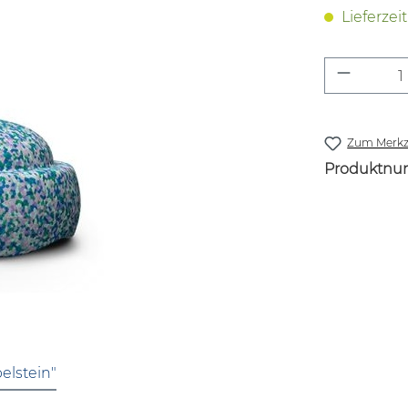
Lieferzei
Produkt
Zum Merkze
Produktnu
elstein"