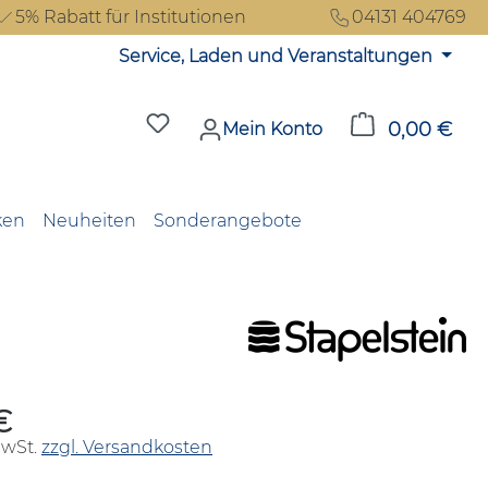
5% Rabatt für Institutionen
04131 404769
Service, Laden und Veranstaltungen
Du hast 0 Produkte auf dem Merkzet
0,00 €
Ware
Mein Konto
ken
Neuheiten
Sonderangebote
€
reis:
MwSt.
zzgl. Versandkosten