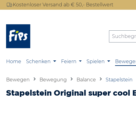
Kostenloser Versand ab € 50,- Bestellwert
m Hauptinhalt springen
Zur Suche springen
Zur Hauptnavigation springen
Home
Schenken
Feiern
Spielen
Bewege
Bewegen
Bewegung
Balance
Stapelstein
Stapelstein Original super cool 
Bildergalerie überspringen