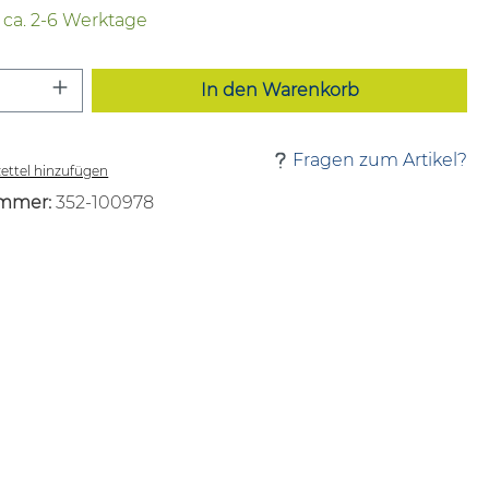
t ca. 2-6 Werktage
 Anzahl: Gib den gewünschten Wert ei
In den Warenkorb
Fragen zum Artikel?
ttel hinzufügen
mmer:
352-100978