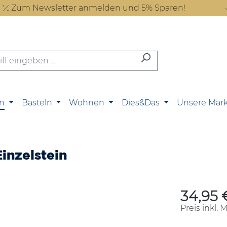
Zum Newsletter anmelden und 5% Sparen!
n
Basteln
Wohnen
Dies&Das
Unsere Mar
Einzelstein
34,95 
Regulärer P
Preis inkl. 