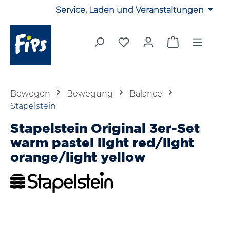
Service, Laden und Veranstaltungen
Zum Hauptinhalt springen
Du hast 0 Produkte auf 
Warenkorb en
Bewegen
Bewegung
Balance
Stapelstein
Stapelstein Original 3er-Set
warm pastel light red/light
orange/light yellow
Bildergalerie überspringen