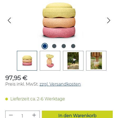
97,95 €
Regulärer Preis:
Preis inkl. MwSt.
zzgl. Versandkosten
Lieferzeit ca. 2-6 Werktage
Produkt Anzahl: Gib den gewünschten W
In den Warenkorb