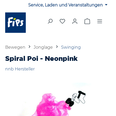
Service, Laden und Veranstaltungen
Zum Hauptinhalt springen
Du hast 0 Produkte auf 
Warenkorb en
Bewegen
Jonglage
Swinging
Spiral Poi - Neonpink
nnb Hersteller
Bildergalerie überspringen