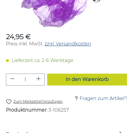
24,95 €
Regulärer Preis:
Preis inkl. MwSt.
zzgl. Versandkosten
Lieferzeit ca. 2-6 Werktage
Produkt Anzahl: Gib den gewünschten W
In den Warenkorb
Fragen zum Artikel?
Zum Merkzettel hinzufügen
Produktnummer:
3-106257