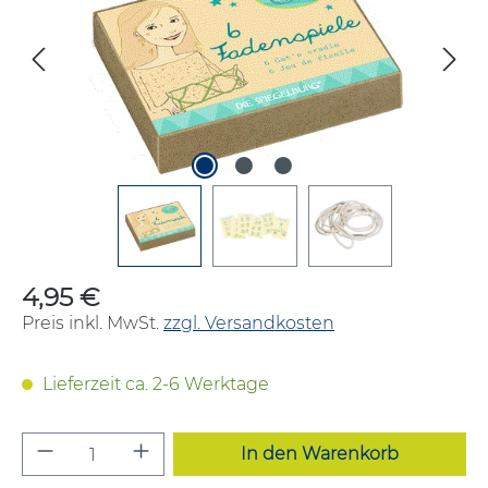
4,95 €
Regulärer Preis:
Preis inkl. MwSt.
zzgl. Versandkosten
Lieferzeit ca. 2-6 Werktage
Produkt Anzahl: Gib den gewünschten W
In den Warenkorb