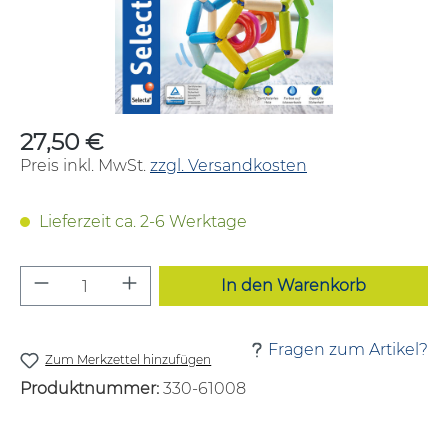
27,50 €
Regulärer Preis:
Preis inkl. MwSt.
zzgl. Versandkosten
Lieferzeit ca. 2-6 Werktage
Produkt Anzahl: Gib den gewünschten W
In den Warenkorb
Fragen zum Artikel?
Zum Merkzettel hinzufügen
Produktnummer:
330-61008