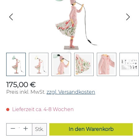
175,00 €
Regulärer Preis:
Preis inkl. MwSt.
zzgl. Versandkosten
Lieferzeit ca. 4-8 Wochen
Produkt Anzahl: Gib den gewünschten W
Stk.
In den Warenkorb