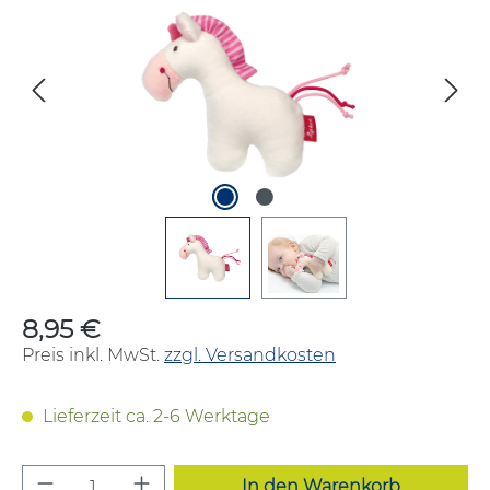
8,95 €
Regulärer Preis:
Preis inkl. MwSt.
zzgl. Versandkosten
Lieferzeit ca. 2-6 Werktage
Produkt Anzahl: Gib den gewünschten W
In den Warenkorb