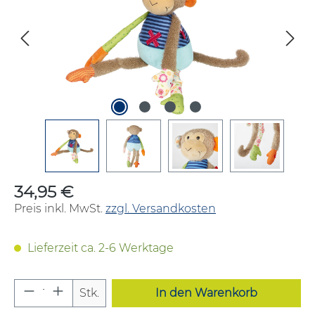
34,95 €
Regulärer Preis:
Preis inkl. MwSt.
zzgl. Versandkosten
Lieferzeit ca. 2-6 Werktage
Produkt Anzahl: Gib den gewünschten W
Stk.
In den Warenkorb