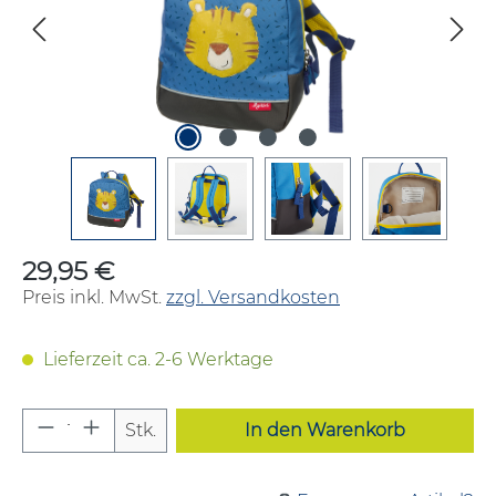
29,95 €
Regulärer Preis:
Preis inkl. MwSt.
zzgl. Versandkosten
Lieferzeit ca. 2-6 Werktage
Produkt Anzahl: Gib den gewünschten W
Stk.
In den Warenkorb