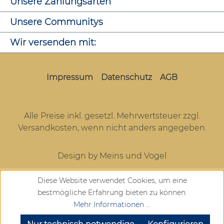
Unsere Zahlungsarten
Unsere Communitys
Wir versenden mit:
Impressum
Datenschutz
AGB
Alle Preise inkl. gesetzl. Mehrwertsteuer zzgl.
Versandkosten
, wenn nicht anders angegeben.
Design by Meins und Vogel
Diese Website verwendet Cookies, um eine
bestmögliche Erfahrung bieten zu können.
Mehr Informationen ...
SEHR GUT
(4.72 / 5)
aus
904
Bewertungen bei: google.com, trustedshops.de, shopvote.de ⓘ