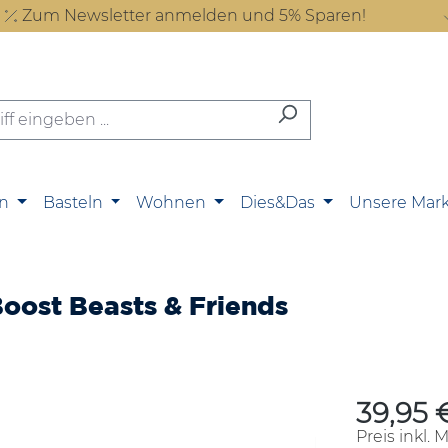
Zum Newsletter anmelden und 5% Sparen!
n
Basteln
Wohnen
Dies&Das
Unsere Mar
 Boost Beasts & Friends
39,95 
Regulärer P
Preis inkl. 