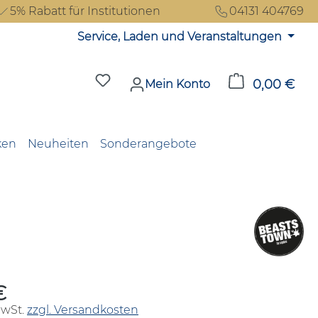
5% Rabatt für Institutionen
04131 404769
Service, Laden und Veranstaltungen
Du hast 0 Produkte auf dem Merkzet
0,00 €
Ware
Mein Konto
ken
Neuheiten
Sonderangebote
€
reis:
MwSt.
zzgl. Versandkosten