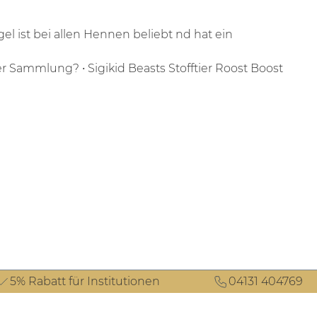
el ist bei allen Hennen beliebt nd hat ein
iner Sammlung?
• Sigikid Beasts Stofftier Roost Boost
5% Rabatt für Institutionen
04131 404769