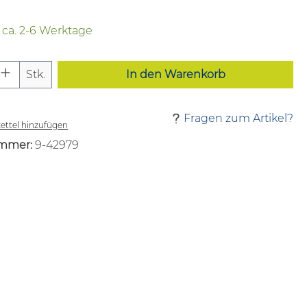
t ca. 2-6 Werktage
 Anzahl: Gib den gewünschten Wert ei
Stk.
In den Warenkorb
Fragen zum Artikel?
ttel hinzufügen
mmer:
9-42979