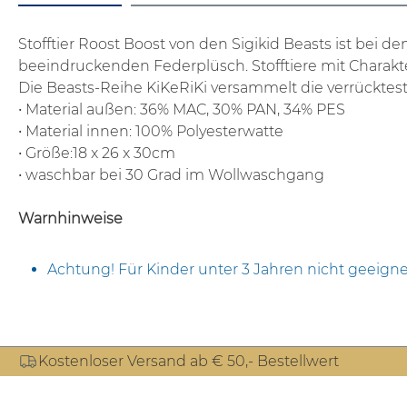
Stofftier Roost Boost von den Sigikid Beasts ist bei d
beeindruckenden Federplüsch.
Stofftiere mit Charakte
Die Beasts-Reihe KiKeRiKi versammelt die verrücktes
• Material außen: 36% MAC, 30% PAN, 34% PES
• Material innen: 100% Polyesterwatte
• Größe:18 x 26 x 30cm
• waschbar bei 30 Grad im Wollwaschgang
Warnhinweise
Achtung! Für Kinder unter 3 Jahren nicht geeigne
Kostenloser Versand ab € 50,- Bestellwert