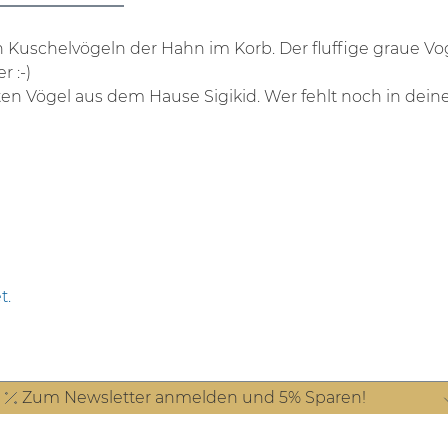
en Kuschelvögeln der Hahn im Korb. Der fluffige graue Vog
r :-)
ten Vögel aus dem Hause Sigikid. Wer fehlt noch in de
t.
Zum Newsletter anmelden und 5% Sparen!