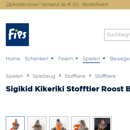
Kostenloser Versand ab € 50,- Bestellwert
m Hauptinhalt springen
Zur Suche springen
Zur Hauptnavigation springen
Home
Schenken
Feiern
Spielen
Bewege
Spielen
Spielzeug
Stofftiere
Stofftiere
Sigikid Kikeriki Stofftier Roost
Bildergalerie überspringen