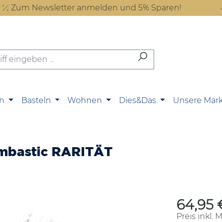
Zum Newsletter anmelden und 5% Sparen!
n
Basteln
Wohnen
Dies&Das
Unsere Mar
Bombastic RARITÄT
64,95 
Regulärer P
Preis inkl. 