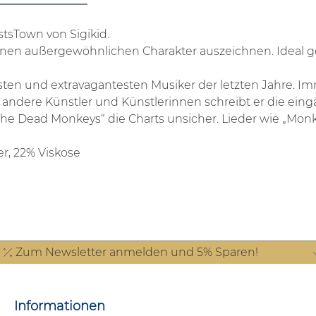
stsTown von Sigikid.
ch einen außergewöhnlichen Charakter auszeichnen. Ide
ten und extravagantesten Musiker der letzten Jahre. Imm
e andere Künstler und Künstlerinnen schreibt er die eingä
e Dead Monkeys“ die Charts unsicher. Lieder wie „Monk
er, 22% Viskose
Zum Newsletter anmelden und 5% Sparen!
Informationen