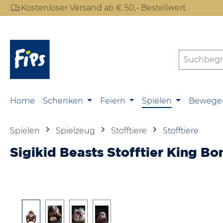
Kostenloser Versand ab € 50,- Bestellwert
m Hauptinhalt springen
Zur Suche springen
Zur Hauptnavigation springen
Home
Schenken
Feiern
Spielen
Bewege
Spielen
Spielzeug
Stofftiere
Stofftiere
Sigikid Beasts Stofftier King 
Bildergalerie überspringen