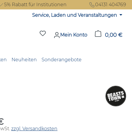
5% Rabatt für Institutionen
04131 404769
Service, Laden und Veranstaltungen
Du hast 0 Produkte auf dem Merkzet
0,00 €
Ware
Mein Konto
ken
Neuheiten
Sonderangebote
€
reis:
MwSt.
zzgl. Versandkosten