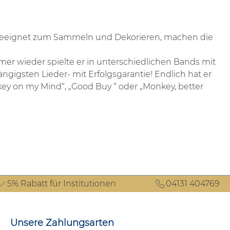
al geeignet zum Sammeln und Dekorieren, machen die
er wieder spielte er in unterschiedlichen Bands mit
ngigsten Lieder- mit Erfolgsgarantie! Endlich hat er
ey on my Mind“, „Good Buy “ oder „Monkey, better
5% Rabatt für Institutionen
04131 404769
Unsere Zahlungsarten