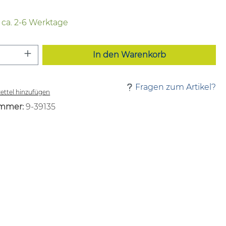
t ca. 2-6 Werktage
 Anzahl: Gib den gewünschten Wert ei
In den Warenkorb
Fragen zum Artikel?
ttel hinzufügen
mmer:
9-39135