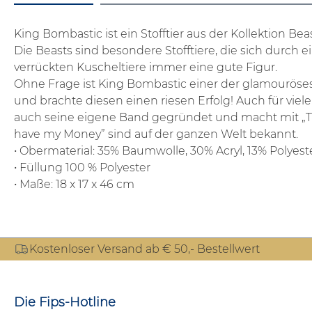
King Bombastic ist ein Stofftier aus der Kollektion Bea
Die Beasts sind besondere Stofftiere, die sich dur
verrückten Kuscheltiere immer eine gute Figur.
Ohne Frage ist King Bombastic einer der glamouröses
und brachte diesen einen riesen Erfolg! Auch für viel
auch seine eigene Band gegründet und macht mit „Th
have my Money” sind auf der ganzen Welt bekannt.
• Obermaterial: 35% Baumwolle, 30% Acryl, 13% Polyest
• Füllung 100 % Polyester
• Maße: 18 x 17 x 46 cm
Kostenloser Versand ab € 50,- Bestellwert
Die Fips-Hotline