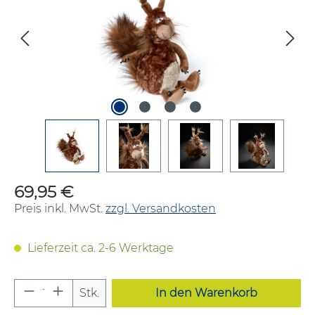
69,95 €
Regulärer Preis:
Preis inkl. MwSt.
zzgl. Versandkosten
Lieferzeit ca. 2-6 Werktage
Produkt Anzahl: Gib den gewünschten W
Stk.
In den Warenkorb