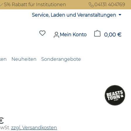
5% Rabatt für Institutionen
04131 404769
Service, Laden und Veranstaltungen
Du hast 0 Produkte auf dem Merkzet
0,00 €
Ware
Mein Konto
ken
Neuheiten
Sonderangebote
€
reis:
MwSt.
zzgl. Versandkosten