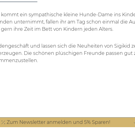
r kommt ein sympathische kleine Hunde-Dame ins Kinder
nden unternimmt, fallen ihr am Tag schon einmal die Au
ern ihre Zeit im Bett von Kindern jeden Alters.
geschäft und lassen sich die Neuheiten von Sigikid zei
rzeugen. Die schönen plüschigen Freunde passen gut z
ammenzustellen.
Zum Newsletter anmelden und 5% Sparen!