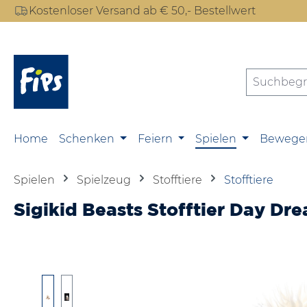
Kostenloser Versand ab € 50,- Bestellwert
m Hauptinhalt springen
Zur Suche springen
Zur Hauptnavigation springen
Home
Schenken
Feiern
Spielen
Bewege
Spielen
Spielzeug
Stofftiere
Stofftiere
Sigikid Beasts Stofftier Day Dr
Bildergalerie überspringen