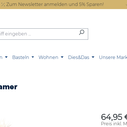
Zum Newsletter anmelden und 5% Sparen!
n
Basteln
Wohnen
Dies&Das
Unsere Mar
eamer
64,95 
Regulärer P
Preis inkl. 