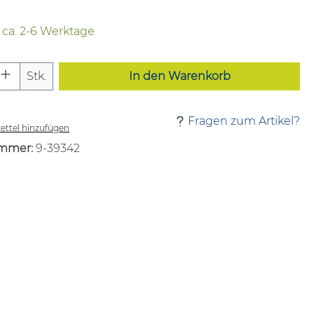
t ca. 2-6 Werktage
 Anzahl: Gib den gewünschten Wert ei
Stk.
In den Warenkorb
Fragen zum Artikel?
ttel hinzufügen
mmer:
9-39342