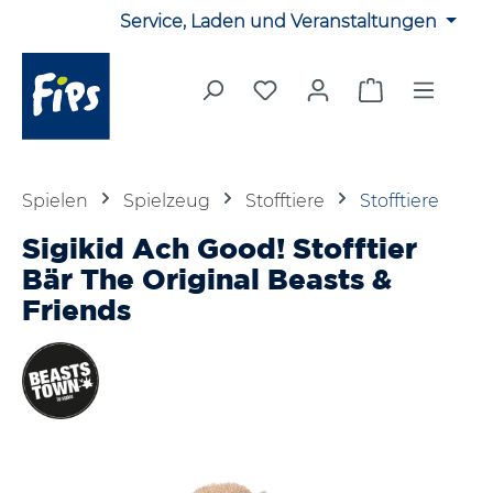
Service, Laden und Veranstaltungen
Zum Hauptinhalt springen
Du hast 0 Produkte auf 
Warenkorb en
Spielen
Spielzeug
Stofftiere
Stofftiere
Sigikid Ach Good! Stofftier
Bär The Original Beasts &
Friends
Bildergalerie überspringen