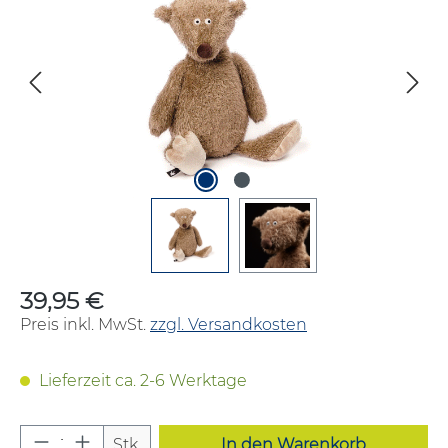
39,95 €
Regulärer Preis:
Preis inkl. MwSt.
zzgl. Versandkosten
Lieferzeit ca. 2-6 Werktage
Produkt Anzahl: Gib den gewünschten W
Stk.
In den Warenkorb