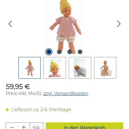
59,95 €
Regulärer Preis:
Preis inkl. MwSt.
zzgl. Versandkosten
Lieferzeit ca. 2-6 Werktage
Produkt Anzahl: Gib den gewünschten W
Stk.
In den Warenkorb