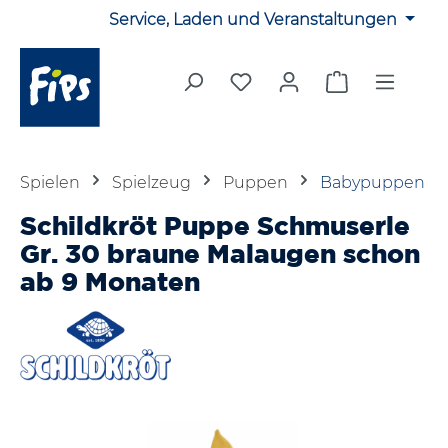
Service, Laden und Veranstaltungen
Zum Hauptinhalt springen
Du hast 0 Produkte auf 
Warenkorb en
Spielen
Spielzeug
Puppen
Babypuppen
Schildkröt Puppe Schmuserle
Gr. 30 braune Malaugen schon
ab 9 Monaten
Bildergalerie überspringen