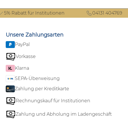
5% Rabatt für Institutionen
04131 404769
Unsere Zahlungsarten
PayPal
Vorkasse
Klarna
SEPA-Überweisung
Zahlung per Kreditkarte
Rechnungskauf für Institutionen
Zahlung und Abholung im Ladengeschäft