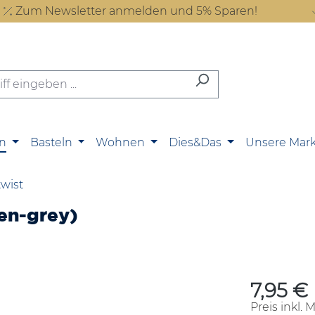
Zum Newsletter anmelden und 5% Sparen!
n
Basteln
Wohnen
Dies&Das
Unsere Mar
wist
en-grey)
7,95 €
Regulärer P
Preis inkl. 