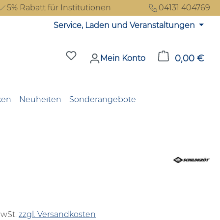
5% Rabatt für Institutionen
04131 404769
Service, Laden und Veranstaltungen
Du hast 0 Produkte auf dem Merkzet
0,00 €
Ware
Mein Konto
ken
Neuheiten
Sonderangebote
reis:
MwSt.
zzgl. Versandkosten