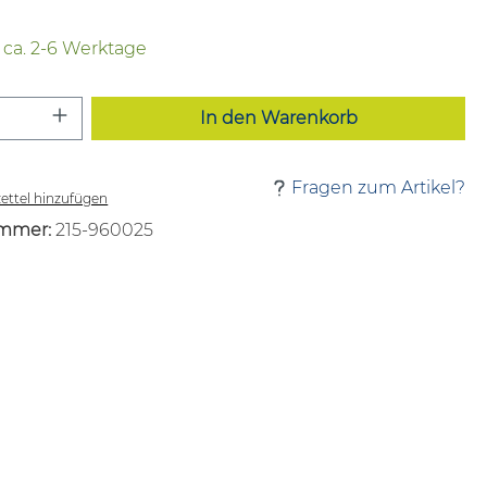
t ca. 2-6 Werktage
 Anzahl: Gib den gewünschten Wert ei
In den Warenkorb
Fragen zum Artikel?
ttel hinzufügen
mmer:
215-960025