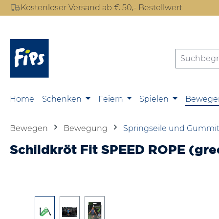
Kostenloser Versand ab € 50,- Bestellwert
m Hauptinhalt springen
Zur Suche springen
Zur Hauptnavigation springen
Home
Schenken
Feiern
Spielen
Bewege
Bewegen
Bewegung
Springseile und Gummit
Schildkröt Fit SPEED ROPE (gre
Bildergalerie überspringen