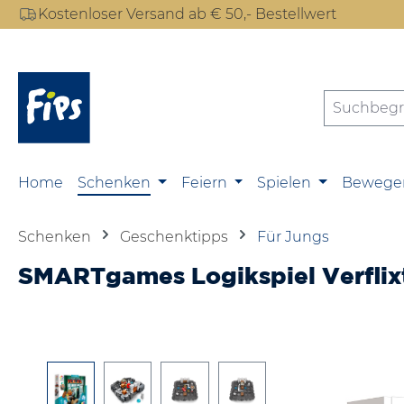
Kostenloser Versand ab € 50,- Bestellwert
m Hauptinhalt springen
Zur Suche springen
Zur Hauptnavigation springen
Home
Schenken
Feiern
Spielen
Bewege
Schenken
Geschenktipps
Für Jungs
SMARTgames Logikspiel Verflixt
Bildergalerie überspringen