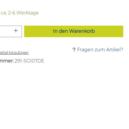
t ca. 2-6 Werktage
 Anzahl: Gib den gewünschten Wert ei
In den Warenkorb
Fragen zum Artikel?
ttel hinzufügen
mmer:
291-SG107DE