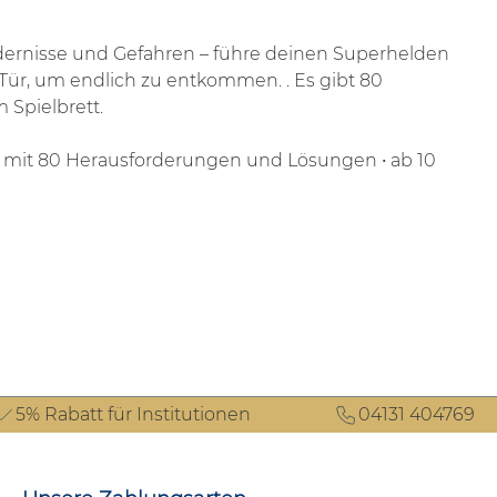
indernisse und Gefahren – führe deinen Superhelden
 Tür, um endlich zu entkommen. .
Es gibt 80
 Spielbrett.
benheft mit 80 Herausforderungen und Lösungen
• ab 10
5% Rabatt für Institutionen
04131 404769