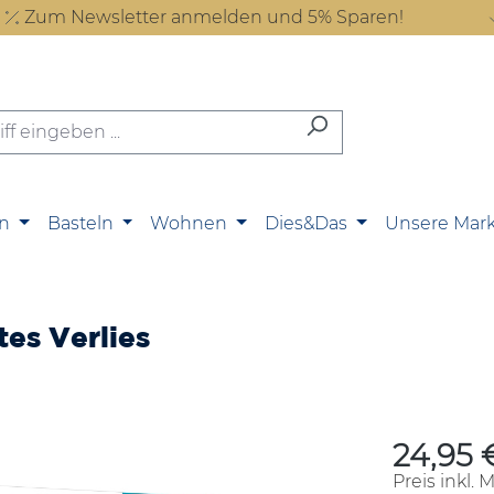
Zum Newsletter anmelden und 5% Sparen!
n
Basteln
Wohnen
Dies&Das
Unsere Mar
es Verlies
24,95 
Regulärer P
Preis inkl. 