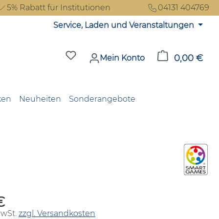
5% Rabatt für Institutionen
04131 404769
Service, Laden und Veranstaltungen
Du hast 0 Produkte auf dem Merkzet
0,00 €
Ware
Mein Konto
ken
Neuheiten
Sonderangebote
€
reis:
MwSt.
zzgl. Versandkosten