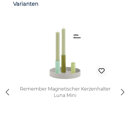
Produktgalerie überspringen
Varianten
Remember Magnetischer Kerzenhalter
Luna Mini
Regulärer Preis: