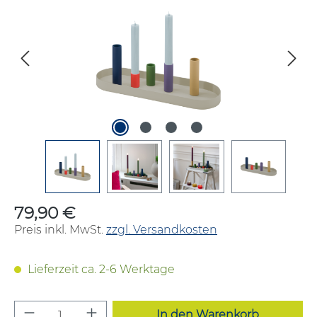
79,90 €
Regulärer Preis:
Preis inkl. MwSt.
zzgl. Versandkosten
Lieferzeit ca. 2-6 Werktage
Produkt Anzahl: Gib den gewünschten W
In den Warenkorb