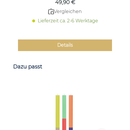
49,90 €
Vergleichen
Lieferzeit ca. 2-6 Werktage
Details
Produktgalerie überspringen
Dazu passt