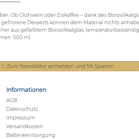
ber.
Ob Glühwein oder Eiskaffee – dank des Borosilikatg
r gefrorene Desserts können dem Material nichts anhab
cher aus gefärbtem Borosilikatglas, temperaturbeständi
lumen: 500 ml
Zum Newsletter anmelden und 5% Sparen!
Informationen
AGB
Datenschutz
Impressum
Versandkosten
Batterieentsorgung