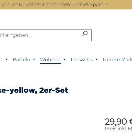
Zum Newsletter anmelden und 5% Sparen!
n
Basteln
Wohnen
Dies&Das
Unsere Mar
e-yellow, 2er-Set
29,90 
Regulärer P
Preis inkl. 