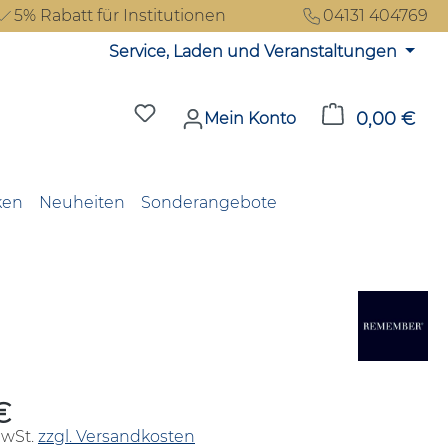
5% Rabatt für Institutionen
04131 404769
Service, Laden und Veranstaltungen
Du hast 0 Produkte auf dem Merkzet
0,00 €
Ware
Mein Konto
ken
Neuheiten
Sonderangebote
€
reis:
MwSt.
zzgl. Versandkosten