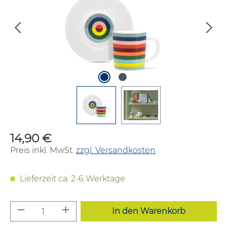
14,90 €
Regulärer Preis:
Preis inkl. MwSt.
zzgl. Versandkosten
Lieferzeit ca. 2-6 Werktage
Produkt Anzahl: Gib den gewünschten W
In den Warenkorb