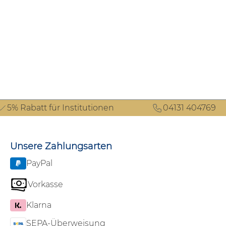
!
5% Rabatt für Institutionen
04131 404769
Unsere Zahlungsarten
PayPal
Vorkasse
Klarna
SEPA-Überweisung