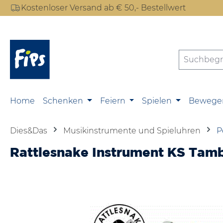
Kostenloser Versand ab € 50,- Bestellwert
m Hauptinhalt springen
Zur Suche springen
Zur Hauptnavigation springen
Home
Schenken
Feiern
Spielen
Bewege
Dies&Das
Musikinstrumente und Spieluhren
P
Rattlesnake Instrument KS Tamb
Bildergalerie überspringen