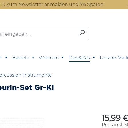
Zum Newsletter anmelden und 5% Sparen!
n
Basteln
Wohnen
Dies&Das
Unsere Mar
ercussion-Instrumente
urin-Set Gr-Kl
15,99 
Regulärer P
Preis inkl. 