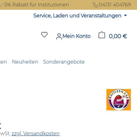
5% Rabatt für Institutionen
04131 404769
Service, Laden und Veranstaltungen
Du hast 0 Produkte auf dem Merkzet
0,00 €
Ware
Mein Konto
ken
Neuheiten
Sonderangebote
€
reis:
MwSt.
zzgl. Versandkosten