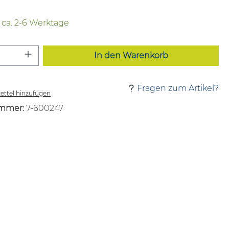
t ca. 2-6 Werktage
 Anzahl: Gib den gewünschten Wert ei
In den Warenkorb
Fragen zum Artikel?
ttel hinzufügen
mmer:
7-600247