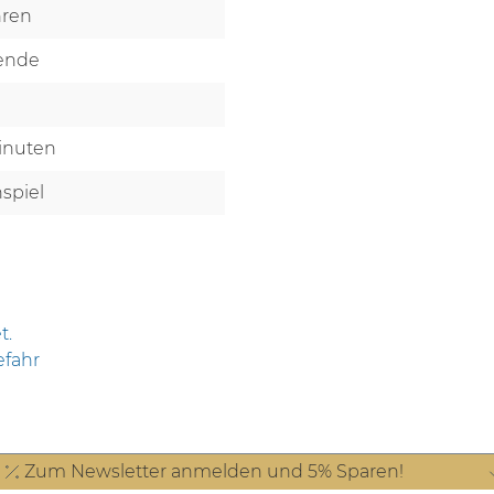
hren
lende
Minuten
spiel
t.
efahr
Zum Newsletter anmelden und 5% Sparen!