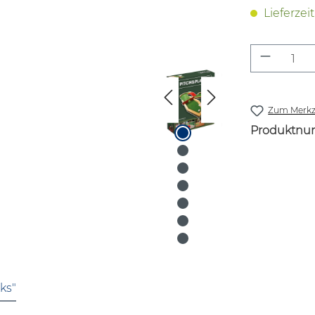
Lieferzei
Produkt
Zum Merkze
Produktnu
ks"