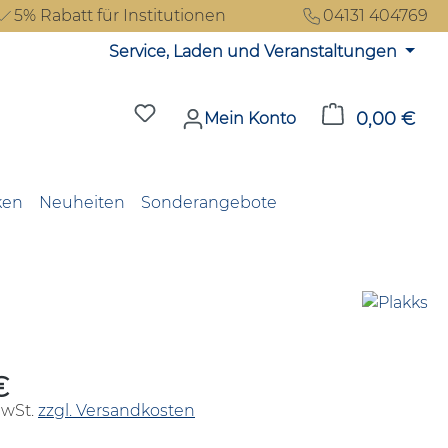
5% Rabatt für Institutionen
04131 404769
Service, Laden und Veranstaltungen
Du hast 0 Produkte auf dem Merkzet
0,00 €
Ware
Mein Konto
ken
Neuheiten
Sonderangebote
€
reis:
MwSt.
zzgl. Versandkosten