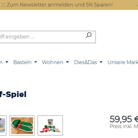
Zum Newsletter anmelden und 5% Sparen!
n
Basteln
Wohnen
Dies&Das
Unsere Mar
f-Spiel
59,95 
Regulärer P
Preis inkl. 