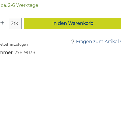
t ca. 2-6 Werktage
 Anzahl: Gib den gewünschten Wert ei
Stk.
In den Warenkorb
Fragen zum Artikel?
ttel hinzufügen
mmer:
276-9033