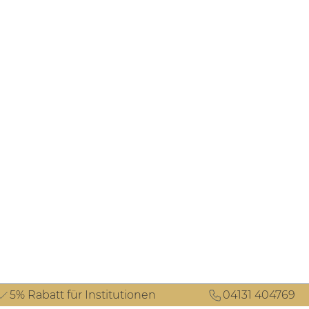
5% Rabatt für Institutionen
04131 404769