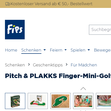
Kostenloser Versand ab € 50,- Bestellwert
m Hauptinhalt springen
Zur Suche springen
Zur Hauptnavigation springen
Home
Schenken
Feiern
Spielen
Bewege
Schenken
Geschenktipps
Für Mädchen
Pitch & PLAKKS Finger-Mini-Gol
Bildergalerie überspringen