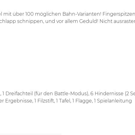
iel mit über 100 möglichen Bahn-Varianten! Fingerspitze
u schlapp schnippen, und vor allem Geduld! Nicht ausras
il, 1 Dreifachteil (für den Battle-Modus), 6 Hindernisse (2 
rgebnisse, 1 Filzstift, 1 Tafel, 1 Flagge, 1 Spielanleitung