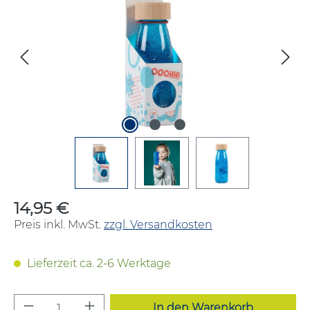
14,95 €
Regulärer Preis:
Preis inkl. MwSt.
zzgl. Versandkosten
Lieferzeit ca. 2-6 Werktage
Produkt Anzahl: Gib den gewünschten W
In den Warenkorb