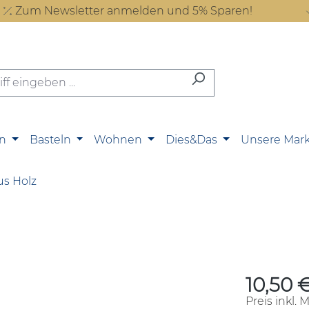
Zum Newsletter anmelden und 5% Sparen!
n
Basteln
Wohnen
Dies&Das
Unsere Mar
us Holz
10,50 
Regulärer P
Preis inkl. 