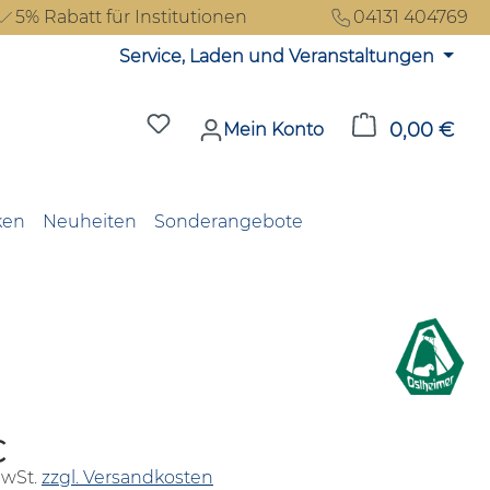
5% Rabatt für Institutionen
04131 404769
Service, Laden und Veranstaltungen
Du hast 0 Produkte auf dem Merkzet
0,00 €
Ware
Mein Konto
ken
Neuheiten
Sonderangebote
€
reis:
MwSt.
zzgl. Versandkosten