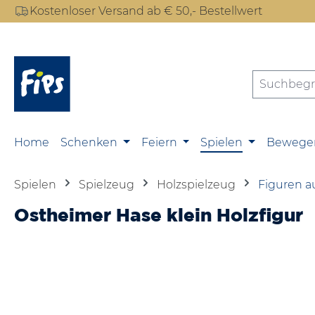
Kostenloser Versand ab € 50,- Bestellwert
m Hauptinhalt springen
Zur Suche springen
Zur Hauptnavigation springen
Home
Schenken
Feiern
Spielen
Bewege
Spielen
Spielzeug
Holzspielzeug
Figuren a
Ostheimer Hase klein Holzfigur
Bildergalerie überspringen