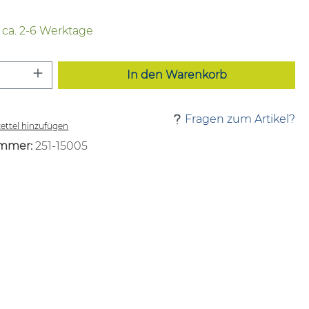
t ca. 2-6 Werktage
 Anzahl: Gib den gewünschten Wert ei
In den Warenkorb
Fragen zum Artikel?
ttel hinzufügen
mmer:
251-15005