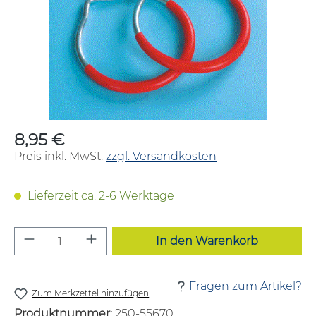
8,95 €
Regulärer Preis:
Preis inkl. MwSt.
zzgl. Versandkosten
Lieferzeit ca. 2-6 Werktage
Produkt Anzahl: Gib den gewünschten W
In den Warenkorb
Fragen zum Artikel?
Zum Merkzettel hinzufügen
Produktnummer:
250-55670