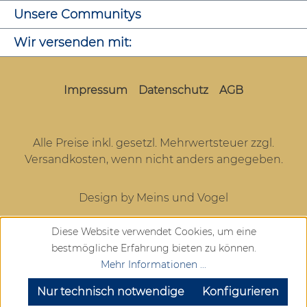
Unsere Communitys
Wir versenden mit:
Impressum
Datenschutz
AGB
Alle Preise inkl. gesetzl. Mehrwertsteuer zzgl.
Versandkosten
, wenn nicht anders angegeben.
Design by Meins und Vogel
Diese Website verwendet Cookies, um eine
bestmögliche Erfahrung bieten zu können.
Mehr Informationen ...
SEHR GUT
(4.72 / 5)
aus
904
Bewertungen bei: google.com, trustedshops.de, shopvote.de ⓘ
Nur technisch notwendige
Konfigurieren
Informationen zur Echtheit der Bewertungen