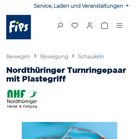
Service, Laden und Veranstaltungen
Zum Hauptinhalt springen
Du hast 0 Produkte auf 
Warenkorb en
Bewegen
Bewegung
Schaukeln
Nordthüringer Turnringepaar
mit Plastegriff
Bildergalerie überspringen