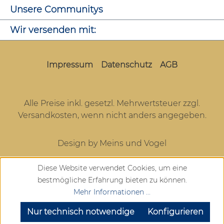
Unsere Communitys
Wir versenden mit:
Impressum
Datenschutz
AGB
Alle Preise inkl. gesetzl. Mehrwertsteuer zzgl.
Versandkosten
, wenn nicht anders angegeben.
Design by Meins und Vogel
Diese Website verwendet Cookies, um eine
bestmögliche Erfahrung bieten zu können.
Mehr Informationen ...
SEHR GUT
(4.72 / 5)
aus
905
Bewertungen bei: google.com, trustedshops.de, shopvote.de ⓘ
Nur technisch notwendige
Konfigurieren
Informationen zur Echtheit der Bewertungen