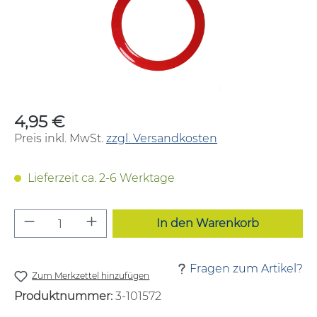
4,95 €
Regulärer Preis:
Preis inkl. MwSt.
zzgl. Versandkosten
Lieferzeit ca. 2-6 Werktage
Produkt Anzahl: Gib den gewünschten W
In den Warenkorb
Fragen zum Artikel?
Zum Merkzettel hinzufügen
Produktnummer:
3-101572