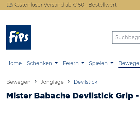
Kostenloser Versand ab € 50,- Bestellwert
m Hauptinhalt springen
Zur Suche springen
Zur Hauptnavigation springen
Home
Schenken
Feiern
Spielen
Bewege
Bewegen
Jonglage
Devilstick
Mister Babache Devilstick Grip 
Bildergalerie überspringen