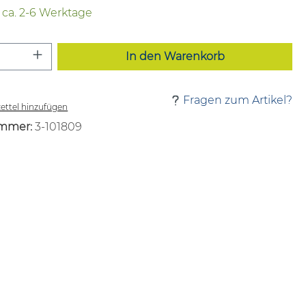
t ca. 2-6 Werktage
 Anzahl: Gib den gewünschten Wert ei
In den Warenkorb
Fragen zum Artikel?
ttel hinzufügen
mmer:
3-101809