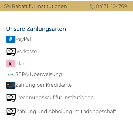
5% Rabatt für Institutionen
04131 404769
Unsere Zahlungsarten
PayPal
Vorkasse
Klarna
SEPA-Überweisung
Zahlung per Kreditkarte
Rechnungskauf für Institutionen
Zahlung und Abholung im Ladengeschäft