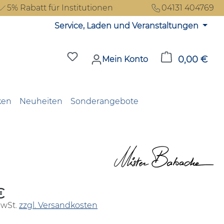
5% Rabatt für Institutionen
04131 404769
Service, Laden und Veranstaltungen
Du hast 0 Produkte auf dem Merkzet
0,00 €
Ware
Mein Konto
ken
Neuheiten
Sonderangebote
€
reis:
MwSt.
zzgl. Versandkosten