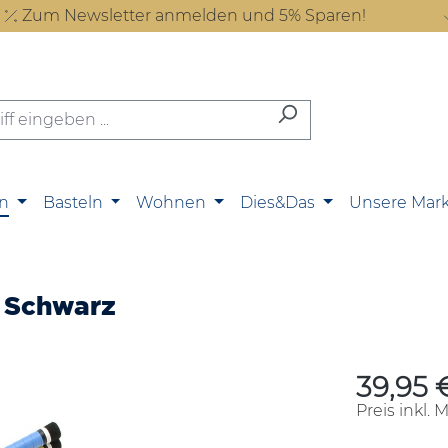
Zum Newsletter anmelden und 5% Sparen!
n
Basteln
Wohnen
Dies&Das
Unsere Mar
- Schwarz
39,95 
Regulärer P
Preis inkl. 