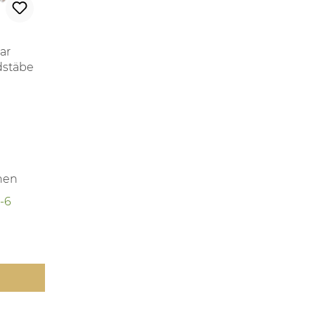
ar
dstäbe
ntelte
e
rer Preis:
hen
2-6