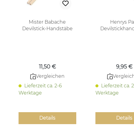
Mister Babache
Henrys Pa
Devilstick-Handstäbe
Devilstickhan
transparent paar
weiß - 2 umma
Holzstäb
Regulärer Preis:
Regulä
11,50 €
9,95 €
Vergleichen
Vergleic
Lieferzeit ca. 2-6
Lieferzeit ca. 
Werktage
Werktage
Details
Details