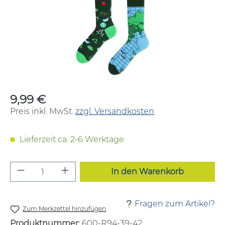
9,99 €
Regulärer Preis:
Preis inkl. MwSt.
zzgl. Versandkosten
Lieferzeit ca. 2-6 Werktage
Produkt Anzahl: Gib den gewünschten W
In den Warenkorb
Fragen zum Artikel?
Zum Merkzettel hinzufügen
Produktnummer:
600-R94-39-42