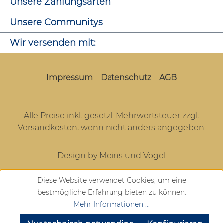
Unsere Zahlungsarten
Unsere Communitys
Wir versenden mit:
Impressum
Datenschutz
AGB
Alle Preise inkl. gesetzl. Mehrwertsteuer zzgl.
Versandkosten
, wenn nicht anders angegeben.
Design by Meins und Vogel
Diese Website verwendet Cookies, um eine
bestmögliche Erfahrung bieten zu können.
Mehr Informationen ...
SEHR GUT
(4.72 / 5)
aus
904
Bewertungen bei: google.com, trustedshops.de, shopvote.de ⓘ