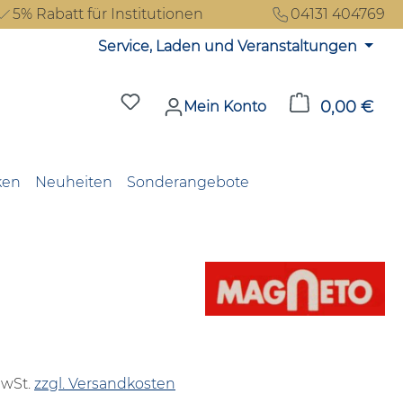
5% Rabatt für Institutionen
04131 404769
Service, Laden und Veranstaltungen
Du hast 0 Produkte auf dem Merkzet
0,00 €
Ware
Mein Konto
ken
Neuheiten
Sonderangebote
reis:
MwSt.
zzgl. Versandkosten