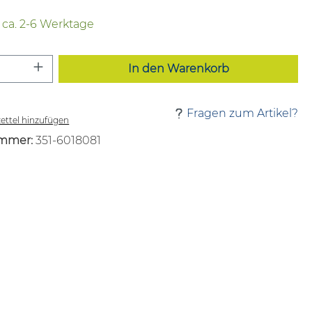
t ca. 2-6 Werktage
 Anzahl: Gib den gewünschten Wert ei
In den Warenkorb
Fragen zum Artikel?
ttel hinzufügen
mmer:
351-6018081