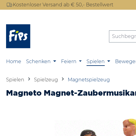
Kostenloser Versand ab € 50,- Bestellwert
m Hauptinhalt springen
Zur Suche springen
Zur Hauptnavigation springen
Home
Schenken
Feiern
Spielen
Bewege
Spielen
Spielzeug
Magnetspielzeug
Magneto Magnet-Zaubermusika
Bildergalerie überspringen