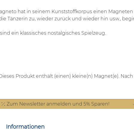
neto hat in seinem Kunststoffkorpus einen Magneten ve
 Tänzerin zu, wieder zurück und wieder hin usw., begin
nd ein klassisches nostalgisches Spielzeug.
Dieses Produkt enthält (einen) kleine(n) Magnet(e). Nac
Zum Newsletter anmelden und 5% Sparen!
Informationen