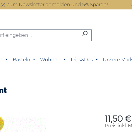
Zum Newsletter anmelden und 5% Sparen!
n
Basteln
Wohnen
Dies&Das
Unsere Mar
nt
11,50 €
Regulärer P
Preis inkl. 