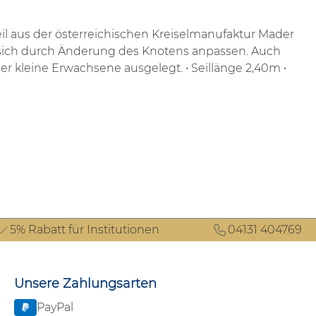
il aus der österreichischen Kreiselmanufaktur Mader
t sich durch Änderung des Knotens anpassen.
Auch
der kleine Erwachsene ausgelegt.
• Seillänge 2,40m
•
5% Rabatt für Institutionen
04131 404769
Unsere Zahlungsarten
PayPal