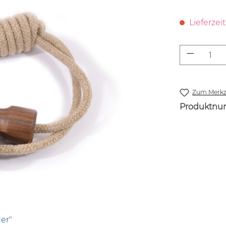
Lieferzei
Produkt
Zum Merkze
Produktnu
er"