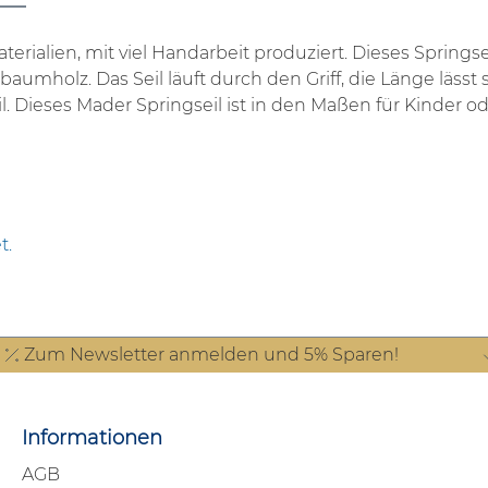
erialien, mit viel Handarbeit produziert.
Dieses Springse
aumholz. Das Seil läuft durch den Griff, die Länge läss
l.
Dieses Mader Springseil ist in den Maßen für Kinder o
t.
Zum Newsletter anmelden und 5% Sparen!
Informationen
AGB