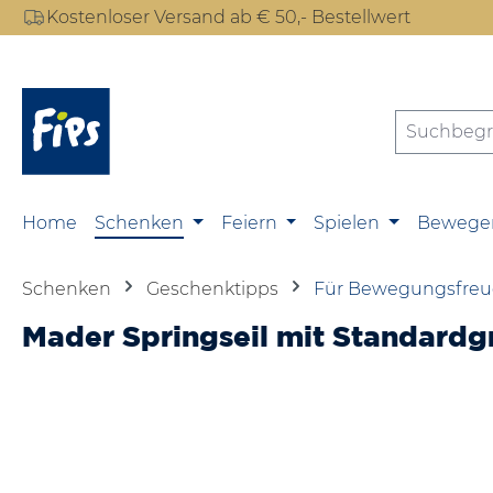
Kostenloser Versand ab € 50,- Bestellwert
m Hauptinhalt springen
Zur Suche springen
Zur Hauptnavigation springen
Home
Schenken
Feiern
Spielen
Bewege
Schenken
Geschenktipps
Für Bewegungsfreu
Mader Springseil mit Standardgr
Bildergalerie überspringen