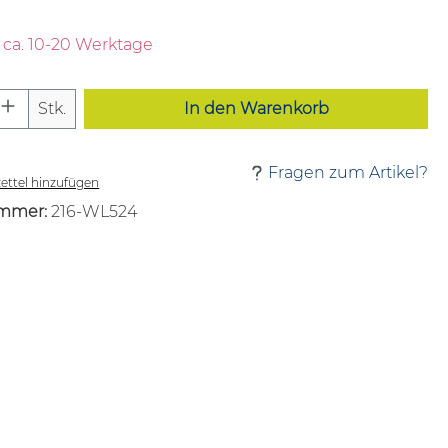
t ca. 10-20 Werktage
 Anzahl: Gib den gewünschten Wert ei
Stk.
In den Warenkorb
Fragen zum Artikel?
ttel hinzufügen
mmer:
216-WL524