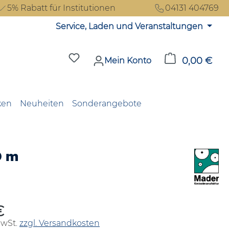
5% Rabatt für Institutionen
04131 404769
Service, Laden und Veranstaltungen
Du hast 0 Produkte auf dem Merkzet
0,00 €
Ware
Mein Konto
ken
Neuheiten
Sonderangebote
0 m
€
reis:
MwSt.
zzgl. Versandkosten