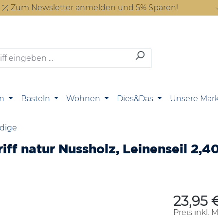
Zum Newsletter anmelden und 5% Sparen!
n
Basteln
Wohnen
Dies&Das
Unsere Mar
dige
iff natur Nussholz, Leinenseil 2,4
23,95 
Regulärer P
Preis inkl. 