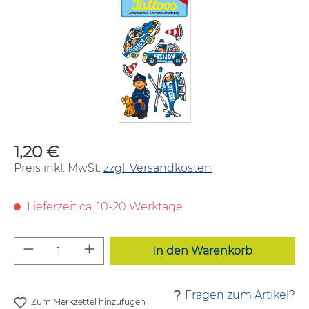
1,20 €
Regulärer Preis:
Preis inkl. MwSt.
zzgl. Versandkosten
Lieferzeit ca. 10-20 Werktage
Produkt Anzahl: Gib den gewünschten W
In den Warenkorb
Fragen zum Artikel?
Zum Merkzettel hinzufügen