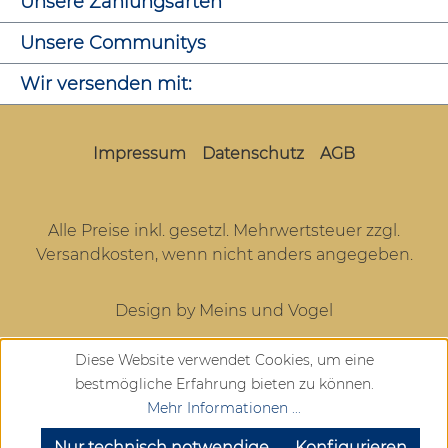
Unsere Zahlungsarten
Unsere Communitys
Wir versenden mit:
Impressum
Datenschutz
AGB
Alle Preise inkl. gesetzl. Mehrwertsteuer zzgl.
Versandkosten
, wenn nicht anders angegeben.
Design by Meins und Vogel
Diese Website verwendet Cookies, um eine
bestmögliche Erfahrung bieten zu können.
Mehr Informationen ...
SEHR GUT
(4.72 / 5)
aus
904
Bewertungen bei: google.com, trustedshops.de, shopvote.de ⓘ
Nur technisch notwendige
Konfigurieren