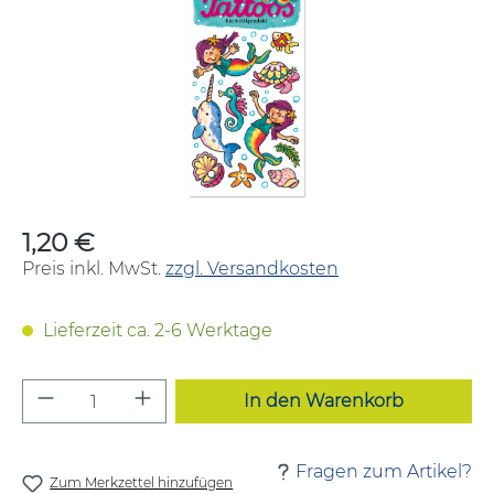
1,20 €
Regulärer Preis:
Preis inkl. MwSt.
zzgl. Versandkosten
Lieferzeit ca. 2-6 Werktage
Produkt Anzahl: Gib den gewünschten W
In den Warenkorb
Fragen zum Artikel?
Zum Merkzettel hinzufügen