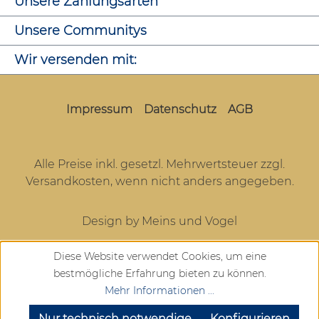
Unsere Zahlungsarten
Unsere Communitys
Wir versenden mit:
Impressum
Datenschutz
AGB
Alle Preise inkl. gesetzl. Mehrwertsteuer zzgl.
Versandkosten
, wenn nicht anders angegeben.
Design by Meins und Vogel
Diese Website verwendet Cookies, um eine
bestmögliche Erfahrung bieten zu können.
Mehr Informationen ...
SEHR GUT
(4.72 / 5)
aus
904
Bewertungen bei: google.com, trustedshops.de, shopvote.de ⓘ
Nur technisch notwendige
Konfigurieren