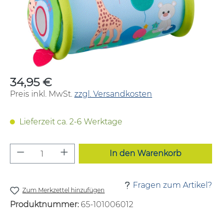
34,95 €
Regulärer Preis:
Preis inkl. MwSt.
zzgl. Versandkosten
Lieferzeit ca. 2-6 Werktage
Produkt Anzahl: Gib den gewünschten W
In den Warenkorb
Fragen zum Artikel?
Zum Merkzettel hinzufügen
Produktnummer:
65-101006012