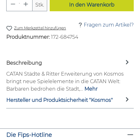
Produkt Anzahl: Gib den gewünschten W
Stk.
In den Warenkorb
Fragen zum Artikel?
Zum Merkzettel hinzufügen
Produktnummer:
172-684754
Beschreibung
CATAN Städte & Ritter Erweiterung von Kosmos
bringt neue Spielelemente in die CATAN Welt:
Barbaren bedrohen die Stadt,…
Mehr
Hersteller und Produktsicherheit "Kosmos"
Die Fips-Hotline