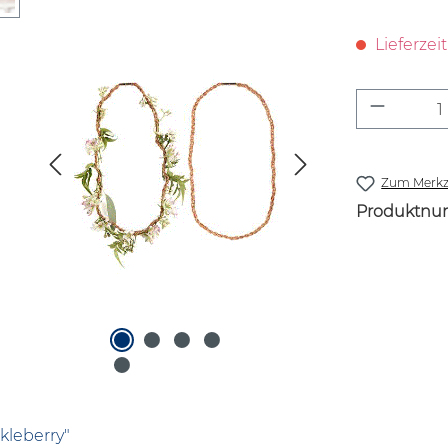
Lieferzei
Produkt
Zum Merkze
Produktnu
kleberry"