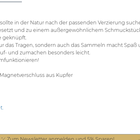
ollte in der Natur nach der passenden Verzierung suche
setzt und zu einem außergewöhnlichem Schmuckstück! A
e geknüpft.
ht nur das Tragen, sondern auch das Sammeln macht Spaß
auf- und zumachen besonders leicht.
umfunktionieren!
 Magnetverschluss aus Kupfer
t.
Zum Newsletter anmelden und 5% Sparen!