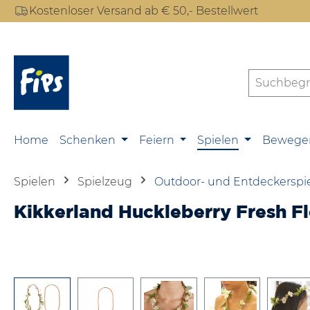
Kostenloser Versand ab € 50,- Bestellwert
m Hauptinhalt springen
Zur Suche springen
Zur Hauptnavigation springen
Home
Schenken
Feiern
Spielen
Bewege
Spielen
Spielzeug
Outdoor- und Entdeckerspi
Kikkerland Huckleberry Fresh F
Bildergalerie überspringen