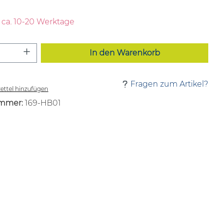
t ca. 10-20 Werktage
 Anzahl: Gib den gewünschten Wert ei
In den Warenkorb
Fragen zum Artikel?
ttel hinzufügen
mmer:
169-HB01