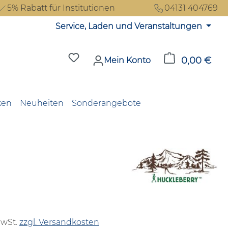
5% Rabatt für Institutionen
04131 404769
Service, Laden und Veranstaltungen
Du hast 0 Produkte auf dem Merkzet
0,00 €
Ware
Mein Konto
ken
Neuheiten
Sonderangebote
reis:
MwSt.
zzgl. Versandkosten