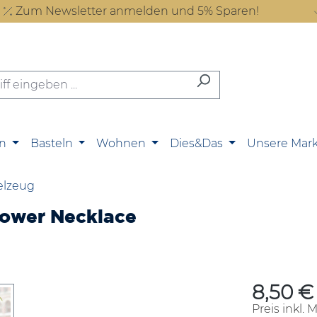
Zum Newsletter anmelden und 5% Sparen!
n
Basteln
Wohnen
Dies&Das
Unsere Mar
elzeug
lower Necklace
8,50 €
Regulärer P
Preis inkl. 