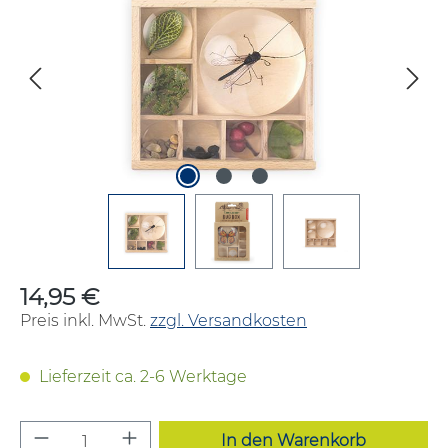
14,95 €
Regulärer Preis:
Preis inkl. MwSt.
zzgl. Versandkosten
Lieferzeit ca. 2-6 Werktage
Produkt Anzahl: Gib den gewünschten W
In den Warenkorb