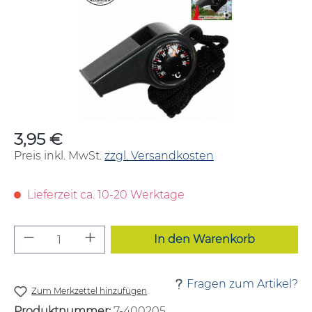
3,95 €
Regulärer Preis:
Preis inkl. MwSt.
zzgl. Versandkosten
Lieferzeit ca. 10-20 Werktage
Produkt Anzahl: Gib den gewünschten W
In den Warenkorb
Fragen zum Artikel?
Zum Merkzettel hinzufügen
Produktnummer:
7-400205