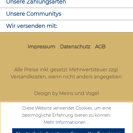
Unsere Zahlungsarten
Unsere Communitys
Wir versenden mit:
Impressum
Datenschutz
AGB
Alle Preise inkl. gesetzl. Mehrwertsteuer zzgl.
Versandkosten
, wenn nicht anders angegeben.
Design by Meins und Vogel
Diese Website verwendet Cookies, um eine
bestmögliche Erfahrung bieten zu können.
Mehr Informationen ...
SEHR GUT
(4.72 / 5)
aus
904
Bewertungen bei: google.com, trustedshops.de, shopvote.de ⓘ