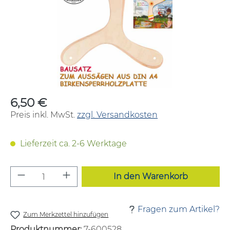
6,50 €
Regulärer Preis:
Preis inkl. MwSt.
zzgl. Versandkosten
Lieferzeit ca. 2-6 Werktage
Produkt Anzahl: Gib den gewünschten W
In den Warenkorb
Fragen zum Artikel?
Zum Merkzettel hinzufügen
Produktnummer:
7-600528