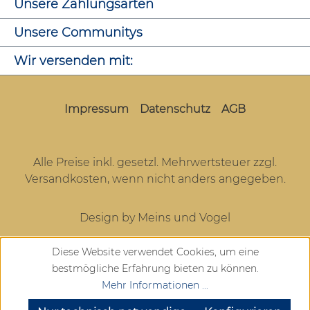
Unsere Zahlungsarten
Unsere Communitys
Wir versenden mit:
Impressum
Datenschutz
AGB
Alle Preise inkl. gesetzl. Mehrwertsteuer zzgl.
Versandkosten
, wenn nicht anders angegeben.
Design by Meins und Vogel
Diese Website verwendet Cookies, um eine
bestmögliche Erfahrung bieten zu können.
Mehr Informationen ...
SEHR GUT
(4.72 / 5)
aus
904
Bewertungen bei: google.com, trustedshops.de, shopvote.de ⓘ