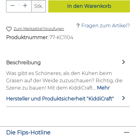
Produkt Anzahl: Gib den gewünschten W
Stk.
In den Warenkorb
Fragen zum Artikel?
Zum Merkzettel hinzufügen
Produktnummer:
77-KC1104
Beschreibung
Was gibt es Schöneres, als den Kühen beim
Grasen auf der Weide zuzuschauen? Richtig, die
Szene zu bauen! Mit dem KiddiCraft…
Mehr
Hersteller und Produktsicherheit "KiddiCraft"
Die Fips-Hotline