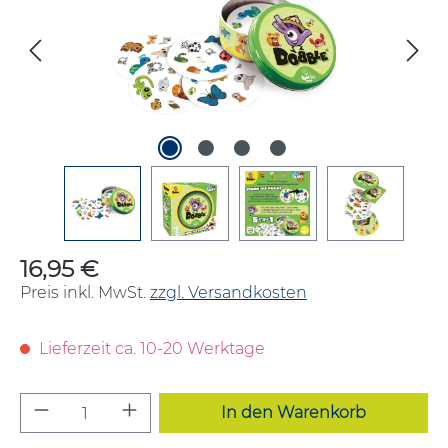
16,95 €
Regulärer Preis:
Preis inkl. MwSt.
zzgl. Versandkosten
Lieferzeit ca. 10-20 Werktage
Produkt Anzahl: Gib den gewünschten W
In den Warenkorb