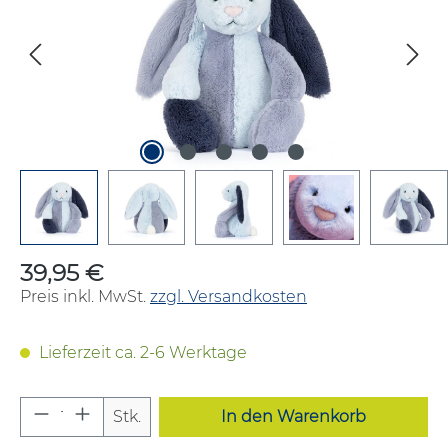
39,95 €
Regulärer Preis:
Preis inkl. MwSt.
zzgl. Versandkosten
Lieferzeit ca. 2-6 Werktage
Produkt Anzahl: Gib den gewünschten W
Stk.
In den Warenkorb