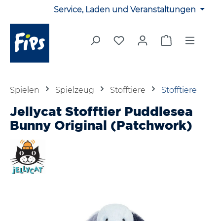
Service, Laden und Veranstaltungen
Zum Hauptinhalt springen
Du hast 0 Produkte auf 
Warenkorb en
Spielen
Spielzeug
Stofftiere
Stofftiere
Jellycat Stofftier Puddlesea
Bunny Original (Patchwork)
Bildergalerie überspringen