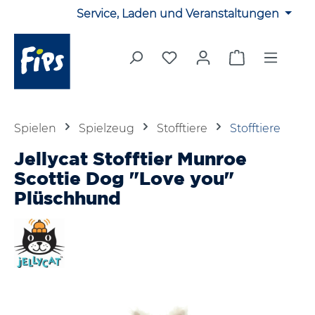
Service, Laden und Veranstaltungen
Zum Hauptinhalt springen
Du hast 0 Produkte auf 
Warenkorb en
Spielen
Spielzeug
Stofftiere
Stofftiere
Jellycat Stofftier Munroe
Scottie Dog "Love you"
Plüschhund
Bildergalerie überspringen