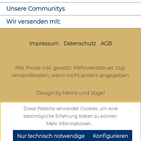
Unsere Communitys
Wir versenden mit:
Impressum
Datenschutz
AGB
Alle Preise inkl. gesetzl. Mehrwertsteuer zzgl.
Versandkosten
, wenn nicht anders angegeben.
Design by Meins und Vogel
Diese Website verwendet Cookies, um eine
bestmögliche Erfahrung bieten zu können.
Mehr Informationen ...
SEHR GUT
(4.72 / 5)
aus
904
Bewertungen bei: google.com, trustedshops.de, shopvote.de ⓘ
Nur technisch notwendige
Konfigurieren
Informationen zur Echtheit der Bewertungen