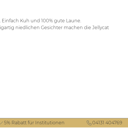
at. Einfach Kuh und 100% gute Laune.
igartig niedlichen Gesichter machen die Jellycat
5% Rabatt für Institutionen
04131 404769