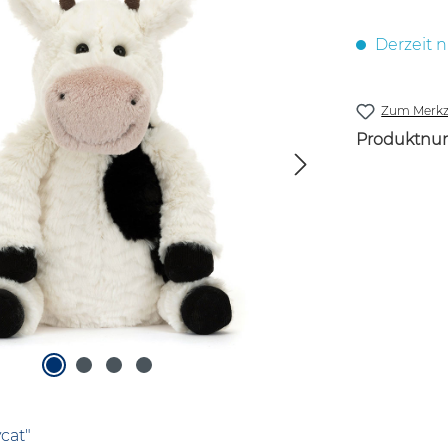
Derzeit n
Zum Merkze
Produktnu
cat"