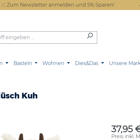
Zum Newsletter anmelden und 5% Sparen!
n
Basteln
Wohnen
Dies&Das
Unsere Mar
lüsch Kuh
37,95 
Regulärer P
Preis inkl. 