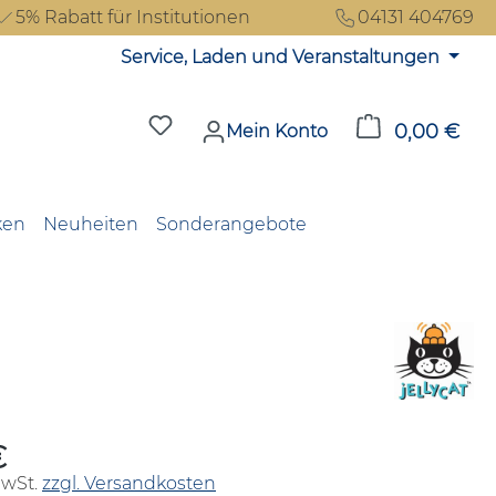
5% Rabatt für Institutionen
04131 404769
Service, Laden und Veranstaltungen
Du hast 0 Produkte auf dem Merkzet
0,00 €
Ware
Mein Konto
ken
Neuheiten
Sonderangebote
€
reis:
MwSt.
zzgl. Versandkosten