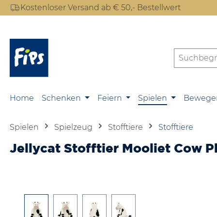
Kostenloser Versand ab € 50,- Bestellwert
m Hauptinhalt springen
Zur Suche springen
Zur Hauptnavigation springen
Home
Schenken
Feiern
Spielen
Bewege
Spielen
Spielzeug
Stofftiere
Stofftiere
Jellycat Stofftier Mooliet Cow P
Bildergalerie überspringen