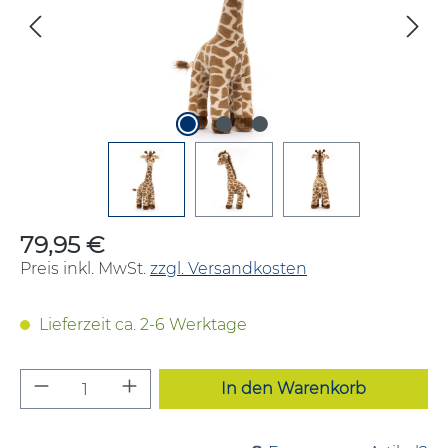
79,95 €
Regulärer Preis:
Preis inkl. MwSt.
zzgl. Versandkosten
Lieferzeit ca. 2-6 Werktage
Produkt Anzahl: Gib den gewünschten W
In den Warenkorb