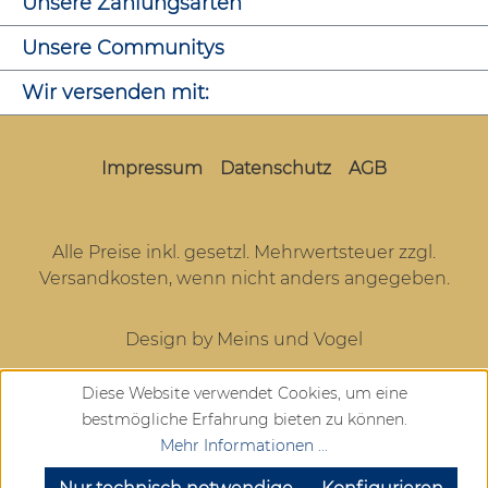
Unsere Zahlungsarten
Unsere Communitys
Wir versenden mit:
Impressum
Datenschutz
AGB
Alle Preise inkl. gesetzl. Mehrwertsteuer zzgl.
Versandkosten
, wenn nicht anders angegeben.
Design by Meins und Vogel
Diese Website verwendet Cookies, um eine
bestmögliche Erfahrung bieten zu können.
Mehr Informationen ...
SEHR GUT
(4.72 / 5)
aus
904
Bewertungen bei: google.com, trustedshops.de, shopvote.de ⓘ